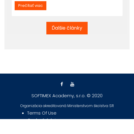
Prečítať viac
Ďalšie články
SOFTIMEX Academy, s.r.o. © 2020
Organizácia akreditovaná Ministerstvom školstva SR
Terms Of Use
Osobné údaje
GDPR