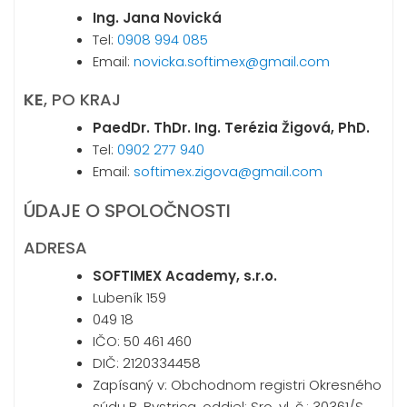
Ing. Jana Novická
Tel:
0908 994 085
Email:
novicka.softimex@gmail.com
KE
, PO KRAJ
PaedDr. ThDr. Ing. Terézia Žigová, PhD.
Tel:
0902 277 940
Email:
softimex.zigova@gmail.com
ÚDAJE O SPOLOČNOSTI
ADRESA
SOFTIMEX Academy, s.r.o.
Lubeník 159
049 18
IČO: 50 461 460
DIČ: 2120334458
Zapísaný v: Obchodnom registri Okresného
súdu B. Bystrica, oddiel: Sro, vl. č.: 30361/S