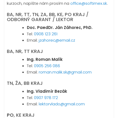
kurzoch, napíšte nám prosím na
office@softimex.sk
.
BA, NR, TT, TN, ZA, BB, KE, PO KRAJ /
ODBORNÝ GARANT / LEKTOR
Doc. PaedDr. Ján Záhorec, PhD.
Tel:
0908 123 261
Email:
jzahorec@email.cz
BA, NR, TT KRAJ
Ing. Roman Malík
Tel:
0905 256 086
Email:
roman.malik.sk@gmail.com
TN, ŽA, BB KRAJ
Ing. Vladimír Bezák
Tel:
0907 978 172
Email:
lektorvlado@gmail.com
PO
, KE KRAJ