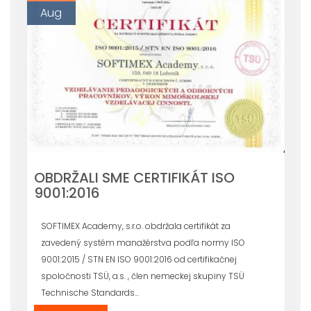
Aug
OBDRŽALI SME CERTIFIKÁT ISO
9001:2016
SOFTIMEX Academy, s.r.o. obdržala certifikát za
zavedený systém manažérstva podľa normy ISO
9001:2015 / STN EN ISO 9001:2016 od certifikačnej
spoločnosti TSÜ, a.s. , člen nemeckej skupiny TSÜ
Technische Standards...