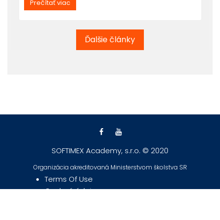
Prečítať viac
Ďalšie články
SOFTIMEX Academy, s.r.o. © 2020
Organizácia akreditovaná Ministerstvom školstva SR
Terms Of Use
Osobné údaje
GDPR
Cookie Policy